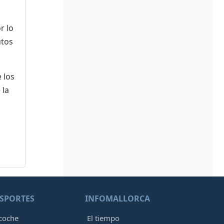
r lo
utos
 los
 la
SPORTES
INFOMALLORCA
 coche
El tiempo