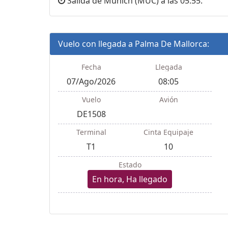
Salida de Munich (MUC) a las 05:55.
Vuelo con llegada a Palma De Mallorca:
Fecha
Llegada
07/Ago/2026
08:05
Vuelo
Avión
DE1508
Terminal
Cinta Equipaje
T1
10
Estado
En hora, Ha llegado