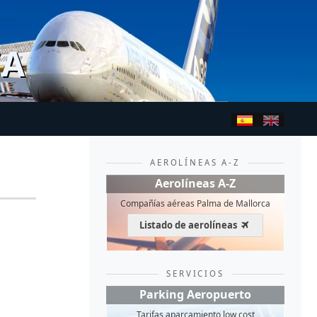
CA
AEROLÍNEAS A-Z
Aerolíneas A-Z
Compañías aéreas Palma de Mallorca
Listado de aerolíneas
SERVICIOS
Parking Aeropuerto
Tarifas aparcamiento low cost