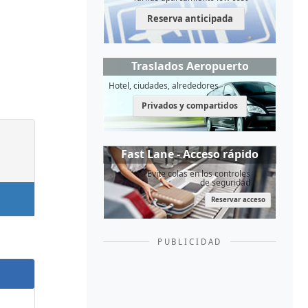
Reserva anticipada
Traslados Aeropuerto
Hotel, ciudades, alrededores
Privados y compartidos
Fast Lane - Acceso rápido
Evite colas en los controles
de seguridad
Reservar acceso
PUBLICIDAD