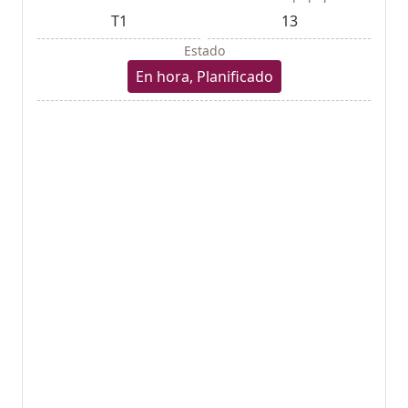
T1
13
Estado
En hora, Planificado