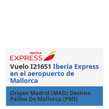
Vuelo I21651
Iberia Express
en el aeropuerto de
Mallorca
Origen Madrid (MAD) Destino
Palma De Mallorca (PMI)