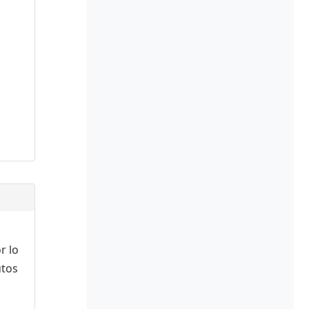
r lo
utos