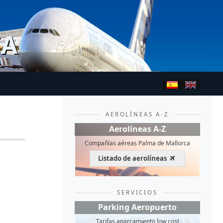
CA
AEROLÍNEAS A-Z
Aerolíneas A-Z
Compañías aéreas Palma de Mallorca
Listado de aerolíneas
SERVICIOS
Parking Aeropuerto
Tarifas aparcamiento low cost