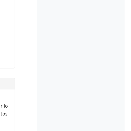
r lo
utos