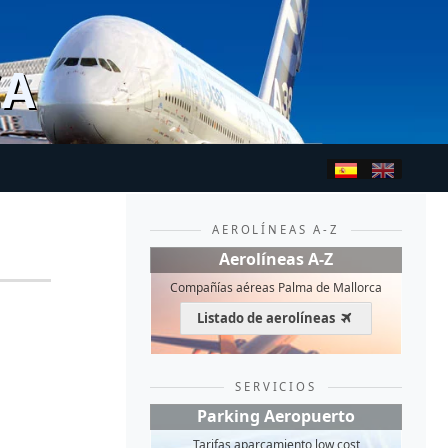
CA
AEROLÍNEAS A-Z
Aerolíneas A-Z
Compañías aéreas Palma de Mallorca
Listado de aerolíneas
SERVICIOS
Parking Aeropuerto
Tarifas aparcamiento low cost