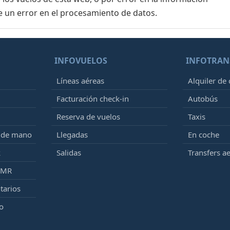
e un error en el procesamiento de datos.
INFOVUELOS
INFOTRAN
Líneas aéreas
Alquiler de
Facturación check-in
Autobús
Reserva de vuelos
Taxis
e de mano
Llegadas
En coche
k
Salidas
Transfers a
PMR
tarios
o