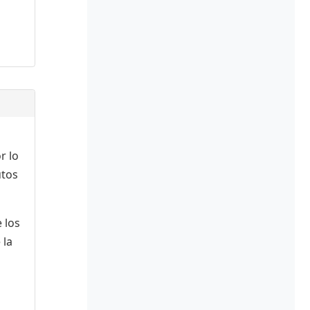
r lo
utos
 los
 la