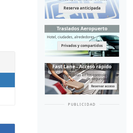
Reserva anticipada
Traslados Aeropuerto
Hotel, ciudades, alrededores
Privados y compartidos
Fast Lane - Acceso rápido
Evite colas en los controles
de seguridad
Reservar acceso
PUBLICIDAD