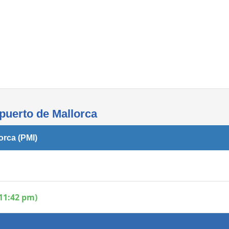
Áreas WiFi - Internet
opuerto de Mallorca
orca (PMI)
11:42 pm)