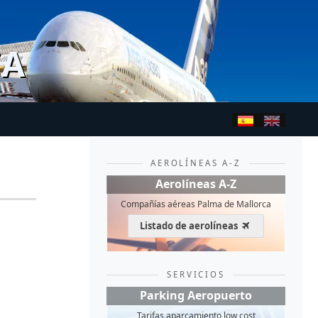
CA
AEROLÍNEAS A-Z
Aerolíneas A-Z
Compañías aéreas Palma de Mallorca
Listado de aerolíneas
SERVICIOS
Parking Aeropuerto
Tarifas aparcamiento low cost