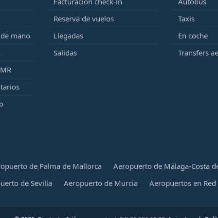
Facturación check-in
Autobús
Reserva de vuelos
Taxis
e de mano
Llegadas
En coche
k
Salidas
Transfers a
PMR
tarios
o
opuerto de Palma de Mallorca
Aeropuerto de Málaga-Costa de
uerto de Sevilla
Aeropuerto de Murcia
Aeropuertos en Red