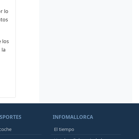
r lo
utos
 los
 la
SPORTES
INFOMALLORCA
 coche
El tiempo