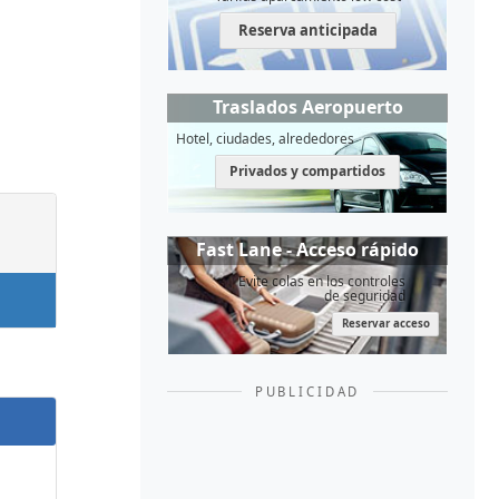
Reserva anticipada
Traslados Aeropuerto
Hotel, ciudades, alrededores
Privados y compartidos
Fast Lane - Acceso rápido
Evite colas en los controles
de seguridad
Reservar acceso
PUBLICIDAD