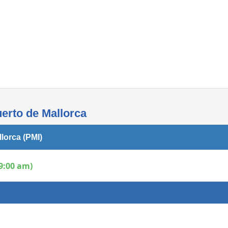
Áreas WiFi - Internet
uerto de Mallorca
lorca (PMI)
9:00 am)