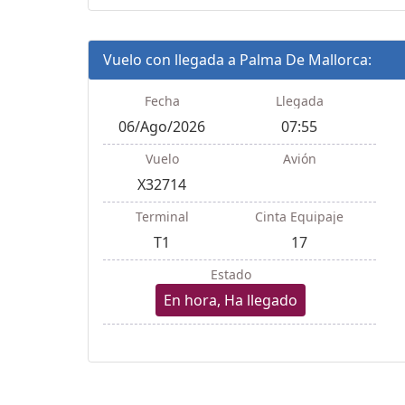
Vuelo con llegada a Palma De Mallorca:
Fecha
Llegada
06/Ago/2026
07:55
Vuelo
Avión
X32714
Terminal
Cinta Equipaje
T1
17
Estado
En hora, Ha llegado