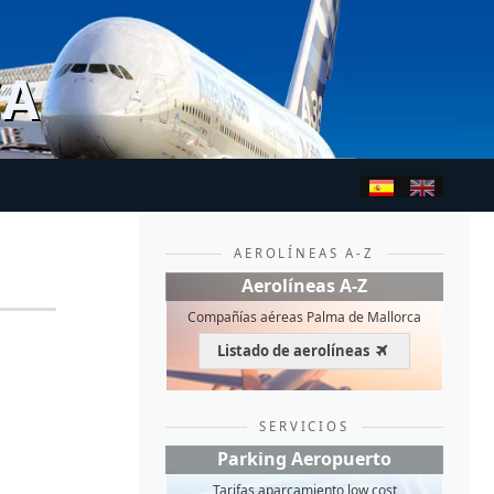
CA
AEROLÍNEAS A-Z
Aerolíneas A-Z
Compañías aéreas Palma de Mallorca
Listado de aerolíneas
SERVICIOS
Parking Aeropuerto
Tarifas aparcamiento low cost