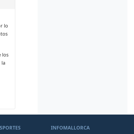
r lo
utos
 los
 la
SPORTES
INFOMALLORCA