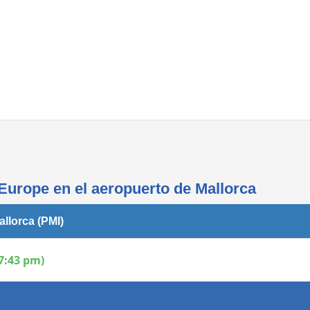
Áreas WiFi - Internet
Europe en el aeropuerto de Mallorca
llorca (PMI)
7:43 pm)