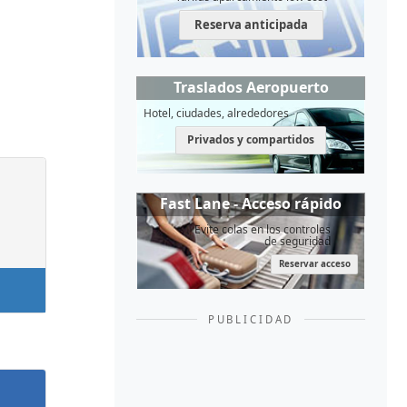
Reserva anticipada
Traslados Aeropuerto
Hotel, ciudades, alrededores
Privados y compartidos
Fast Lane - Acceso rápido
Evite colas en los controles
de seguridad
Reservar acceso
PUBLICIDAD