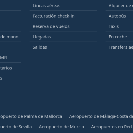
Líneas aéreas
Alquiler de
Facturación check-in
Autobús
Reserva de vuelos
Taxis
e de mano
Llegadas
En coche
k
Salidas
Transfers a
PMR
tarios
o
opuerto de Palma de Mallorca
Aeropuerto de Málaga-Costa de
uerto de Sevilla
Aeropuerto de Murcia
Aeropuertos en Red