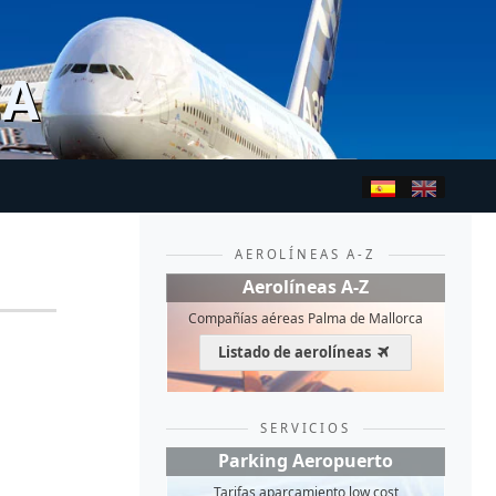
CA
AEROLÍNEAS A-Z
Aerolíneas A-Z
Compañías aéreas Palma de Mallorca
Listado de aerolíneas
SERVICIOS
Parking Aeropuerto
Tarifas aparcamiento low cost