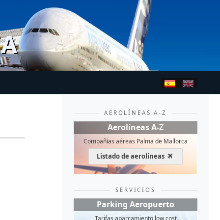
CA
AEROLÍNEAS A-Z
Aerolíneas A-Z
Compañías aéreas Palma de Mallorca
Listado de aerolíneas
SERVICIOS
Parking Aeropuerto
Tarifas aparcamiento low cost