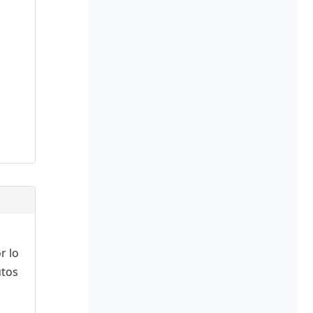
r lo
utos