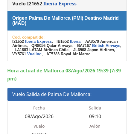
Vuelo I21652
Iberia Express
Origen Palma De Mallorca (PMI) Destino Madrid
(MAD)
Cod. compartido:
I21652
Iberia Express
, IB1652
Iberia
, AA8579 American
Airlines, QR8056 Qatar Airways, BA7167
British Airways
,
LA1803 LATAM Airlines Chile, JL6968 Japan Airlines,
VY5761
Vueling
, AT5383 Royal Air Maroc
Hora actual de Mallorca 08/Ago/2026 19:39 (7:39
pm)
Vuelo Salida de Palma De Mallorca:
Fecha
Salida
08/Ago/2026
09:10
Vuelo
Avión