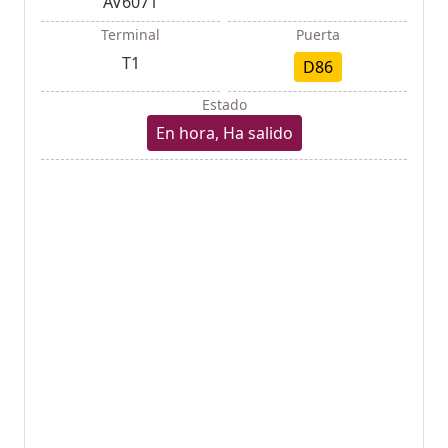
AV6071
Terminal
Puerta
T1
D86
Estado
En hora, Ha salido