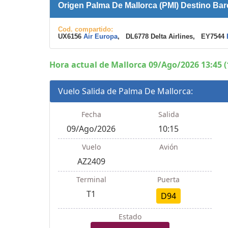
Origen Palma De Mallorca (PMI) Destino Ba
Cod. compartido:
UX6156
Air Europa
, DL6778 Delta Airlines, EY7544
Hora actual de Mallorca 09/Ago/2026 13:45 (
Vuelo Salida de Palma De Mallorca:
Fecha
Salida
09/Ago/2026
10:15
Vuelo
Avión
AZ2409
Terminal
Puerta
T1
D94
Estado