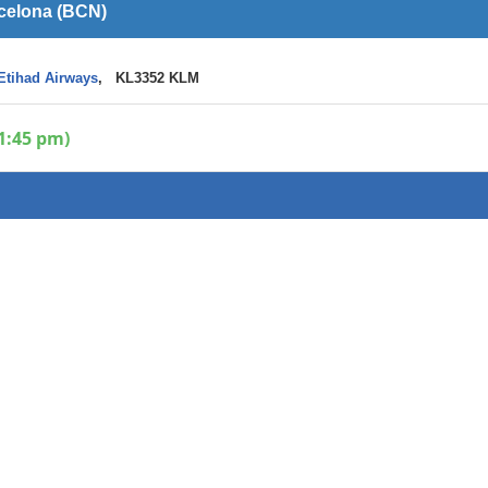
rcelona (BCN)
Etihad Airways
, KL3352 KLM
1:45 pm)