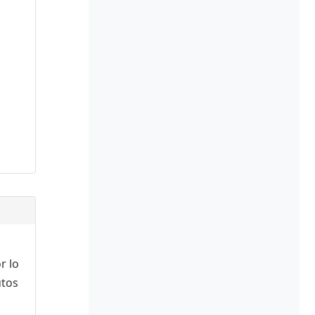
r lo
utos