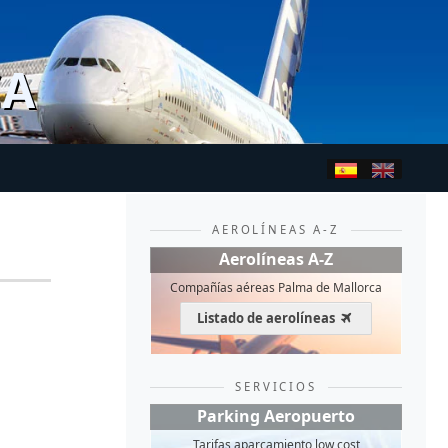
CA
AEROLÍNEAS A-Z
Aerolíneas A-Z
Compañías aéreas Palma de Mallorca
Listado de aerolíneas
SERVICIOS
Parking Aeropuerto
Tarifas aparcamiento low cost