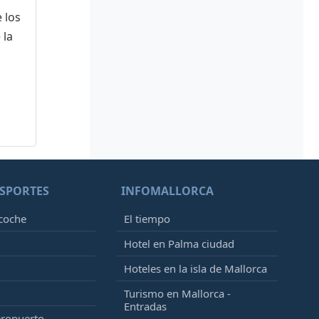
 los
 la
SPORTES
INFOMALLORCA
 coche
El tiempo
Hotel en Palma ciudad
Hoteles en la isla de Mallorca
Turismo en Mallorca -
Entradas
eropuerto