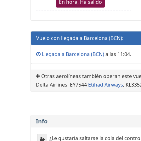
En hora, Ha salido
Vuelo con llegada a Barcelona (BCN):
Llegada a Barcelona (BCN)
a las 11:04.
Otras aerolíneas también operan este vu
Delta Airlines, EY7544
Etihad Airways
, KL33
Info
¿Le gustaría saltarse la cola del contr