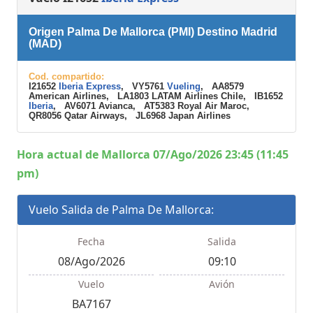
Origen Palma De Mallorca (PMI) Destino Madrid
(MAD)
Cod. compartido:
I21652
Iberia Express
, VY5761
Vueling
, AA8579
American Airlines, LA1803 LATAM Airlines Chile, IB1652
Iberia
, AV6071 Avianca, AT5383 Royal Air Maroc,
QR8056 Qatar Airways, JL6968 Japan Airlines
Hora actual de Mallorca 07/Ago/2026 23:45 (11:45
pm)
Vuelo Salida de Palma De Mallorca:
Fecha
Salida
08/Ago/2026
09:10
Vuelo
Avión
BA7167