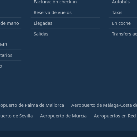
Facturación check-in
Autobús
Reserva de vuelos
Taxis
e de mano
Llegadas
En coche
k
Salidas
Transfers a
PMR
tarios
o
opuerto de Palma de Mallorca
Aeropuerto de Málaga-Costa de
uerto de Sevilla
Aeropuerto de Murcia
Aeropuertos en Red