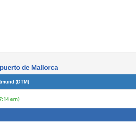
Áreas WiFi - Internet
puerto de Mallorca
rtmund (DTM)
7:14 am)