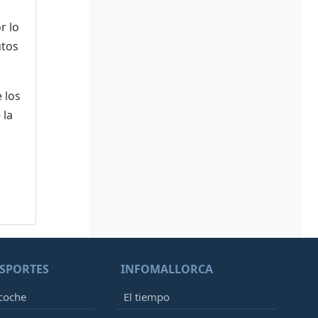
r lo
utos
 los
 la
SPORTES
INFOMALLORCA
 coche
El tiempo