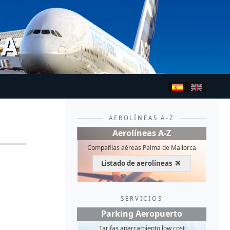
CA
AEROLÍNEAS A-Z
Aerolíneas A-Z
Compañías aéreas Palma de Mallorca
Listado de aerolíneas
SERVICIOS
Parking Aeropuerto
Tarifas aparcamiento low cost