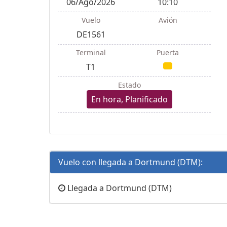
06/Ago/2026
10:10
Vuelo
Avión
DE1561
Terminal
Puerta
T1
Estado
En hora, Planificado
Vuelo con llegada a Dortmund (DTM):
Llegada a Dortmund (DTM)