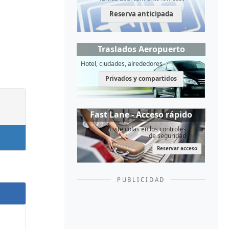
Reserva anticipada
Traslados Aeropuerto
Hotel, ciudades, alrededores
Privados y compartidos
Fast Lane - Acceso rápido
Evite colas en los controles
de seguridad
Reservar acceso
PUBLICIDAD