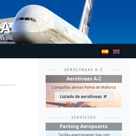
CA
AEROLÍNEAS A-Z
Aerolíneas A-Z
Compañías aéreas Palma de Mallorca
Listado de aerolíneas
SERVICIOS
Parking Aeropuerto
Tarifas aparcamiento low cost