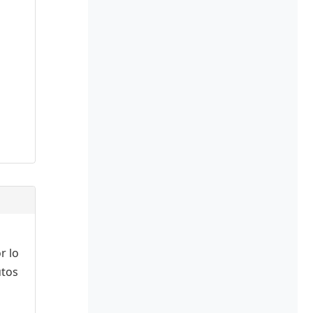
r lo
utos