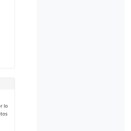
r lo
utos