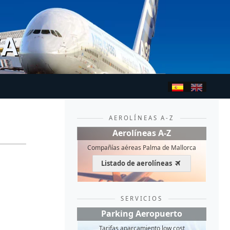
CA
AEROLÍNEAS A-Z
Aerolíneas A-Z
Compañías aéreas Palma de Mallorca
Listado de aerolíneas
SERVICIOS
Parking Aeropuerto
Tarifas aparcamiento low cost