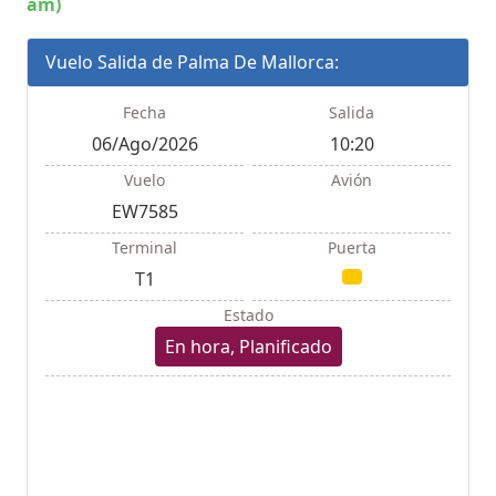
am)
Vuelo Salida de Palma De Mallorca:
Fecha
Salida
06/Ago/2026
10:20
Vuelo
Avión
EW7585
Terminal
Puerta
T1
Estado
En hora, Planificado