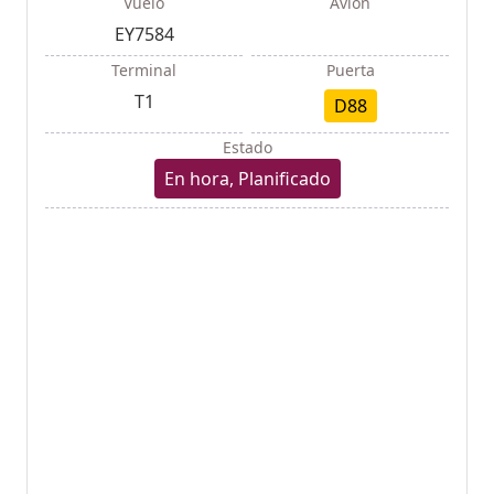
Vuelo
Avión
EY7584
Terminal
Puerta
T1
D88
Estado
En hora, Planificado