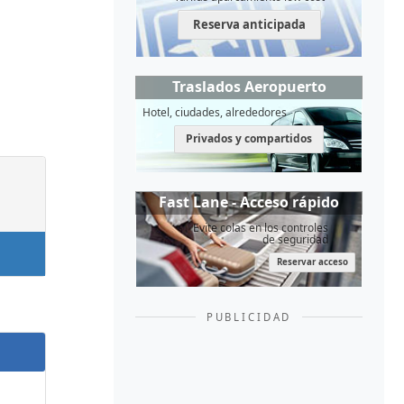
Reserva anticipada
Traslados Aeropuerto
Hotel, ciudades, alrededores
Privados y compartidos
Fast Lane - Acceso rápido
Evite colas en los controles
de seguridad
Reservar acceso
PUBLICIDAD