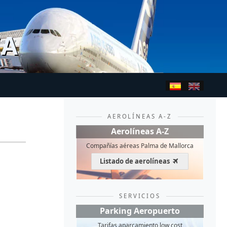
CA
AEROLÍNEAS A-Z
Aerolíneas A-Z
Compañías aéreas Palma de Mallorca
Listado de aerolíneas
SERVICIOS
Parking Aeropuerto
Tarifas aparcamiento low cost