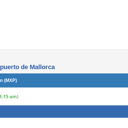
Áreas WiFi - Internet
opuerto de Mallorca
an (MXP)
1:15 am)