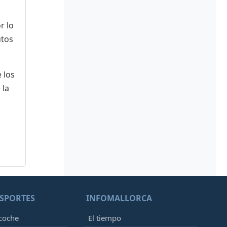
r lo
utos
 los
 la
SPORTES
INFOMALLORCA
 coche
El tiempo