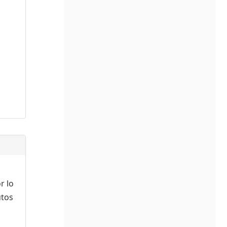
r lo
utos