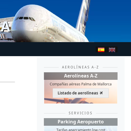
CA
AEROLÍNEAS A-Z
Aerolíneas A-Z
Compañías aéreas Palma de Mallorca
Listado de aerolíneas
SERVICIOS
Parking Aeropuerto
Tarifas aparcamiento low cost