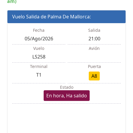
am)
Vuelo Salida de Palma De Mallorca:
Fecha
Salida
05/Ago/2026
21:00
Vuelo
Avión
LS258
Terminal
Puerta
T1
A8
Estado
En hora, Ha salido