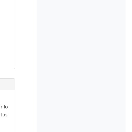
r lo
utos