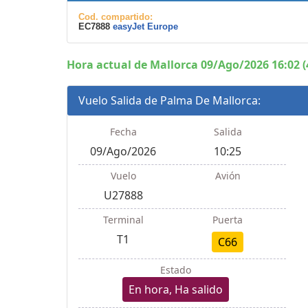
Cod. compartido:
EC7888
easyJet Europe
Hora actual de Mallorca 09/Ago/2026 16:02 (
Vuelo Salida de Palma De Mallorca:
Fecha
Salida
09/Ago/2026
10:25
Vuelo
Avión
U27888
Terminal
Puerta
T1
C66
Estado
En hora, Ha salido