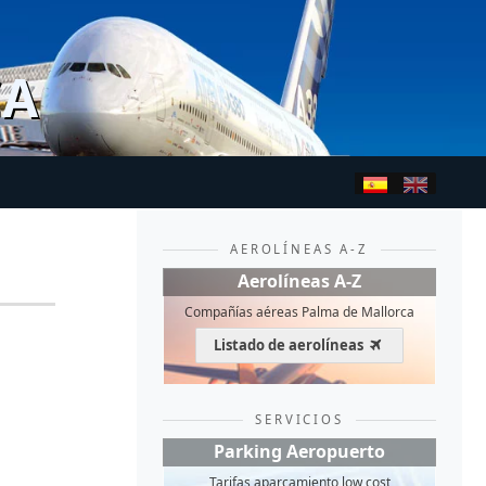
CA
AEROLÍNEAS A-Z
Aerolíneas A-Z
Compañías aéreas Palma de Mallorca
Listado de aerolíneas
SERVICIOS
Parking Aeropuerto
Tarifas aparcamiento low cost