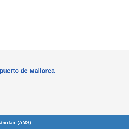
Áreas WiFi - Internet
opuerto de Mallorca
msterdam (AMS)