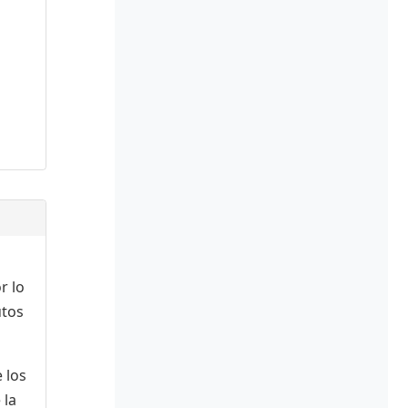
r lo
utos
 los
 la