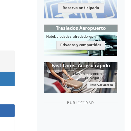
Reserva anticipada
Traslados Aeropuerto
Hotel, ciudades, alrededores
Privados y compartidos
Fast Lane - Acceso rápido
Evite colas en los controles
de seguridad
Reservar acceso
PUBLICIDAD