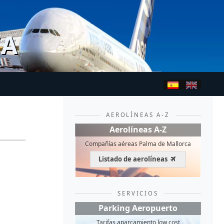
CA
AEROLÍNEAS A-Z
Aerolíneas A-Z
Compañías aéreas Palma de Mallorca
Listado de aerolíneas
SERVICIOS
Parking Aeropuerto
Tarifas aparcamiento low cost