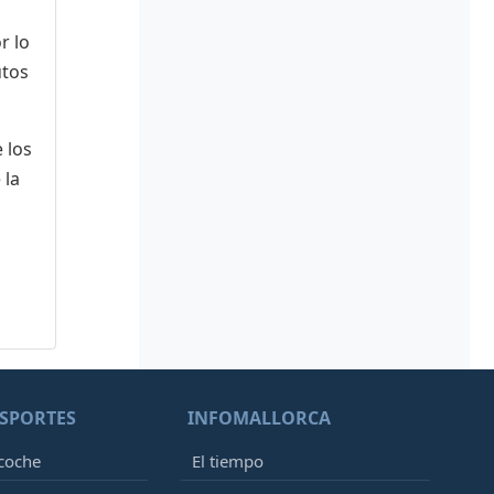
r lo
utos
 los
 la
SPORTES
INFOMALLORCA
 coche
El tiempo