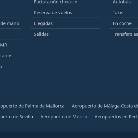
Facturación check-in
Autobús
Reserva de vuelos
Taxis
e de mano
Llegadas
En coche
k
Salidas
Transfers a
PMR
tarios
o
opuerto de Palma de Mallorca
Aeropuerto de Málaga-Costa de
uerto de Sevilla
Aeropuerto de Murcia
Aeropuertos en Red