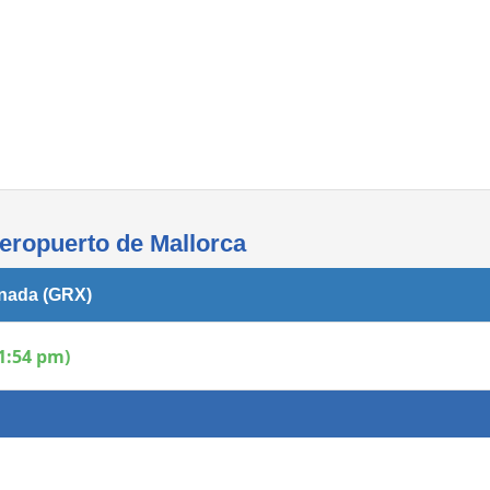
Áreas WiFi - Internet
aeropuerto de Mallorca
anada (GRX)
1:54 pm)