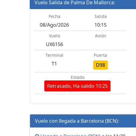
Vuelo Salida de Palma De Mallorca:
Fecha
Salida
08/Ago/2026
10:15
Vuelo
Avión
UX6156
Terminal
Puerta
T1
D98
Estado
Retrasado, Ha salido 10:25
Vuelo con llegada a Barcelona (BCN):