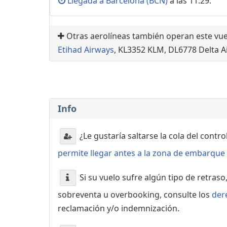
Llegada a Barcelona (BCN)
a las 11:29.
Otras aerolíneas también operan este vue
Etihad Airways
, KL3352 KLM, DL6778 Delta Ai
Info
¿Le gustaría saltarse la cola del contr
permite llegar antes a la zona de embarque o
Si su vuelo sufre algún tipo de retraso
sobreventa u overbooking, consulte los
der
reclamación y/o indemnización.