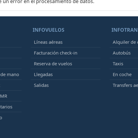
e un error en el procesamiento de datos.
INFOVUELOS
INFOTRAN
Líneas aéreas
Alquiler de
Facturación check-in
Autobús
Reserva de vuelos
Taxis
e de mano
Llegadas
En coche
k
Salidas
Transfers a
PMR
tarios
o