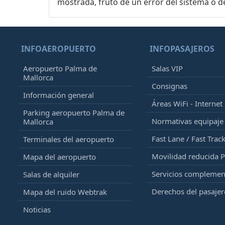
mostrada, fruto de un error del sistema o d
INFOAEROPUERTO
INFOPASAJEROS
Aeropuerto Palma de
Salas VIP
Mallorca
Consignas
Información general
Áreas WiFi - Internet
Parking aeropuerto Palma de
Normativas equipaj
Mallorca
Fast Lane / Fast Trac
Terminales del aeropuerto
Movilidad reducida 
Mapa del aeropuerto
Servicios complemen
Salas de alquiler
Derechos del pasajer
Mapa del ruido Webtrak
Noticias