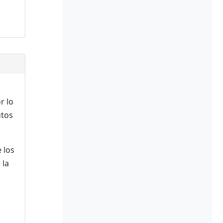
r lo
utos
 los
 la