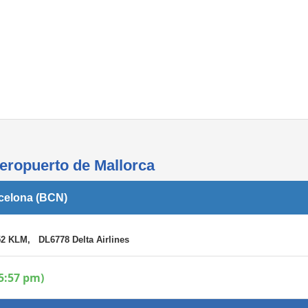
Áreas WiFi - Internet
aeropuerto de Mallorca
rcelona (BCN)
2 KLM, DL6778 Delta Airlines
5:57 pm)