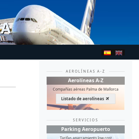
CA
AEROLÍNEAS A-Z
Aerolíneas A-Z
Compañías aéreas Palma de Mallorca
Listado de aerolíneas
SERVICIOS
Parking Aeropuerto
Tarifas aparcamiento low cost