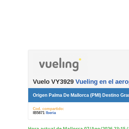
Servicios
complementarios
Vuelo VY3929
Vueling en el aer
Origen Palma De Mallorca (PMI) Destino Gr
Cod. compartido:
IB5871
Iberia
Hora actual de Mallorca 07/Ago/2026 23:15 (