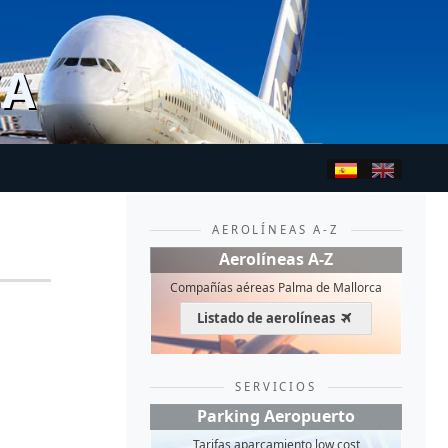
CA
AEROLÍNEAS A-Z
Aerolíneas A-Z
Compañías aéreas Palma de Mallorca
Listado de aerolíneas
SERVICIOS
Parking Aeropuerto
Tarifas aparcamiento low cost