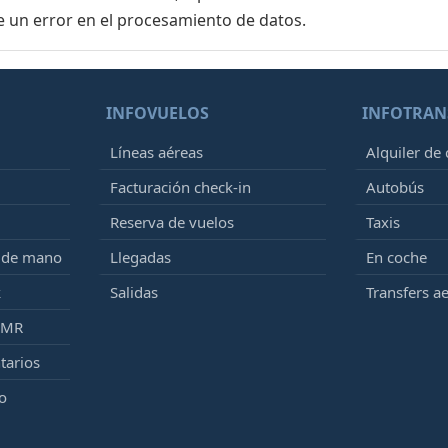
e un error en el procesamiento de datos.
INFOVUELOS
INFOTRAN
Líneas aéreas
Alquiler de
Facturación check-in
Autobús
Reserva de vuelos
Taxis
e de mano
Llegadas
En coche
k
Salidas
Transfers a
PMR
tarios
o