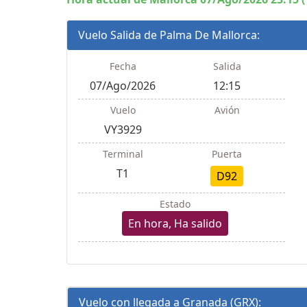
Vuelo Salida de Palma De Mallorca:
Fecha
Salida
07/Ago/2026
12:15
Vuelo
Avión
VY3929
Terminal
Puerta
T1
D92
Estado
En hora, Ha salido
Vuelo con llegada a Granada (GRX):