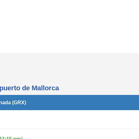
Áreas WiFi - Internet
opuerto de Mallorca
anada (GRX)
11:15 pm)