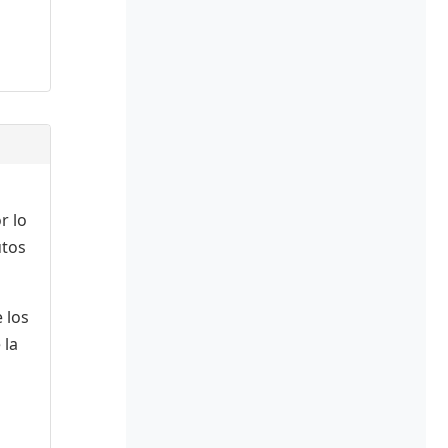
r lo
utos
 los
 la