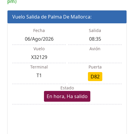
pm)
Vuelo Salida de Palma De Mallorca:
Fecha
Salida
06/Ago/2026
08:35
Vuelo
Avión
X32129
Terminal
Puerta
T1
D82
Estado
En hora, Ha salido