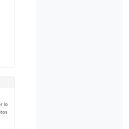
r lo
utos