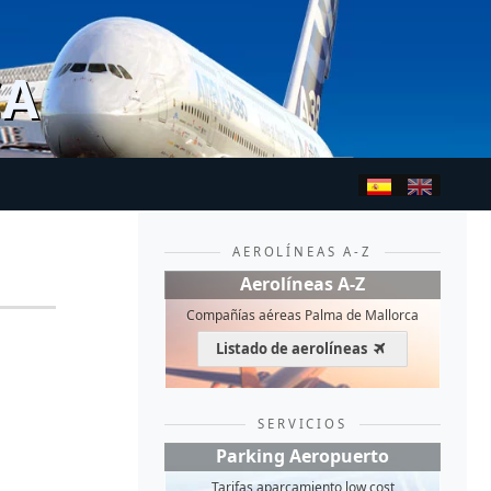
CA
AEROLÍNEAS A-Z
Aerolíneas A-Z
Compañías aéreas Palma de Mallorca
Listado de aerolíneas
SERVICIOS
Parking Aeropuerto
Tarifas aparcamiento low cost