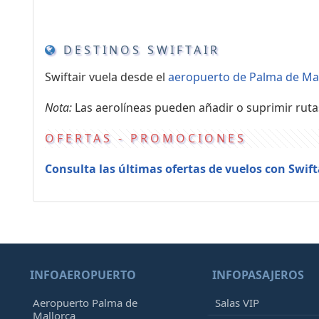
DESTINOS SWIFTAIR
Swiftair vuela desde el
aeropuerto de Palma de Ma
Nota:
Las aerolíneas pueden añadir o suprimir ruta
OFERTAS - PROMOCIONES
Consulta las últimas ofertas de vuelos con Swift
INFOAEROPUERTO
INFOPASAJEROS
Aeropuerto Palma de
Salas VIP
Mallorca