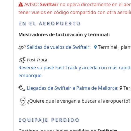
AVISO:
Swiftair
no opera directamente en el ae
Servicios
tener vuelos en código compartido con otra aerolín
complementarios
EN EL AEROPUERTO
Mostradores de facturación y terminal:
Salidas de vuelos de Swiftair
:
Terminal , plan
Fast Track
Reserve su pase Fast Track y acceda con más rapid
embarque
.
Llegadas de Swiftair a Palma de Mallorca
:
Ter
¿Quiere que le vengan a buscar al aeropuerto
EQUIPAJE PERDIDO
Gestiona los equipajes perdidos de
Swiftair
: