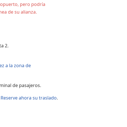
ropuerto, pero podría
Áreas WiFi - Internet
ea de su alianza.
ta 2.
ez a la zona de
minal de pasajeros.
?
Reserve ahora su traslado
.