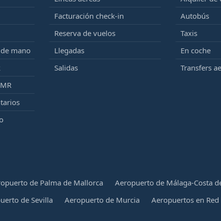
Facturación check-in
Autobús
Reserva de vuelos
Taxis
e de mano
Llegadas
En coche
k
Salidas
Transfers a
PMR
tarios
o
opuerto de Palma de Mallorca
Aeropuerto de Málaga-Costa de
uerto de Sevilla
Aeropuerto de Murcia
Aeropuertos en Red