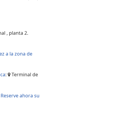
Áreas WiFi - Internet
l , planta 2.
ez a la zona de
rca
:
Terminal de
?
Reserve ahora su