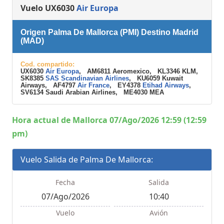
Vuelo UX6030
Air Europa
Origen Palma De Mallorca (PMI) Destino Madrid
(MAD)
Cod. compartido:
UX6030
Air Europa
, AM6811 Aeromexico, KL3346 KLM,
SK8385
SAS Scandinavian Airlines
, KU6059 Kuwait
Airways, AF4797
Air France
, EY4378
Etihad Airways
,
SV6134 Saudi Arabian Airlines, ME4030 MEA
Hora actual de Mallorca 07/Ago/2026 12:59 (12:59
pm)
Vuelo Salida de Palma De Mallorca:
Fecha
Salida
07/Ago/2026
10:40
Vuelo
Avión