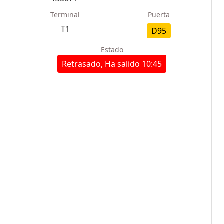
Terminal
Puerta
T1
D95
Estado
Retrasado, Ha salido 10:45